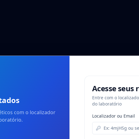
Acesse seus 
Entre com o localizad
ltados
do laboratório
ticos com o localizador
Localizador ou Email
boratório.