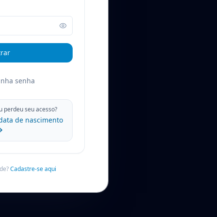
rar
inha senha
u perdeu seu acesso?
data de nascimento
→
úde?
Cadastre-se aqui