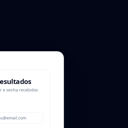
resultados
or e senha recebidos