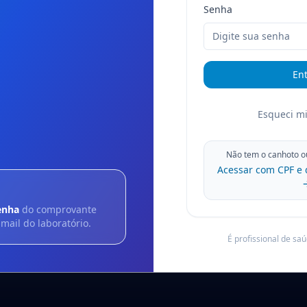
Senha
Ent
Esqueci m
Não tem o canhoto o
Acessar com CPF e 
enha
do comprovante
mail do laboratório.
É profissional de sa